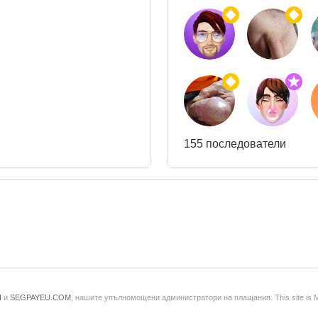
155 последователи
H
и
SEGPAYEU.COM
, нашите упълномощени администратори на плащания. This site is 