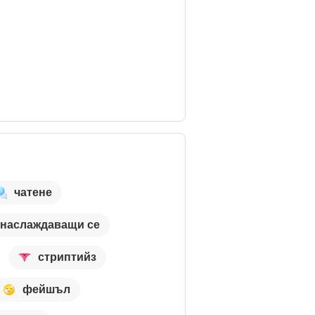
чатене
наслаждаващи се
стриптийз
фейшъл