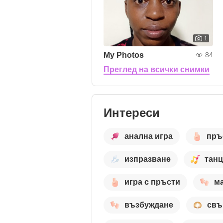
1
My Photos
84
Преглед на всички снимки
Интереси
анална игра
пръ
изпразване
тан
игра с пръсти
м
възбуждане
свъ