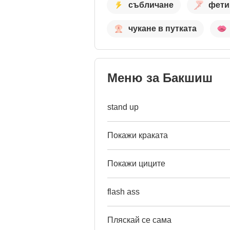
събличане
фети
чукане в путката
Меню за Бакшиш
stand up
Покажи краката
Покажи циците
flash ass
Пляскай се сама