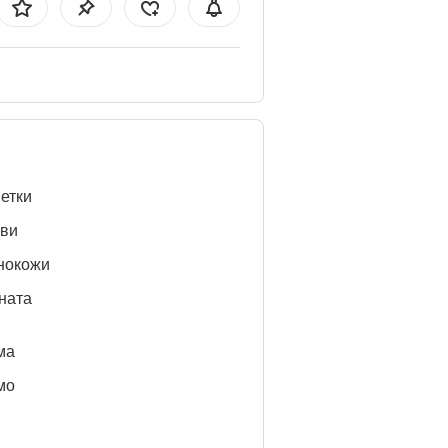
етки
ви
нокожи
ната
ма
мо