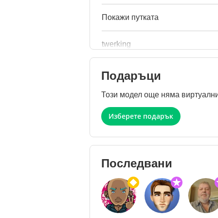
Покажи путката
twerking
Подаръци
Този модел още няма виртуални
Изберете подарък
Последвани