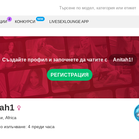
ЦИИ
КОНКУРСИ
LIVESEXLOUNGE APP
Създайте профил и започнете да чатите с
Anitah1!
РЕГИСТРАЦИЯ
tah1
и, Africa
о излъчване: 4 преди часа