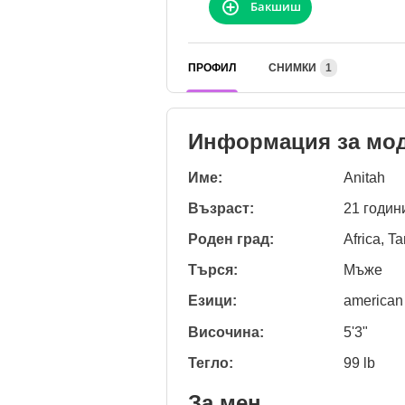
Бакшиш
ПРОФИЛ
СНИМКИ
1
Информация за мо
Име:
Anitah
Възраст:
21 годин
Роден град:
Africa, T
Търся:
Мъже
Езици:
american
Височина:
5'3"
Тегло:
99 lb
За мен