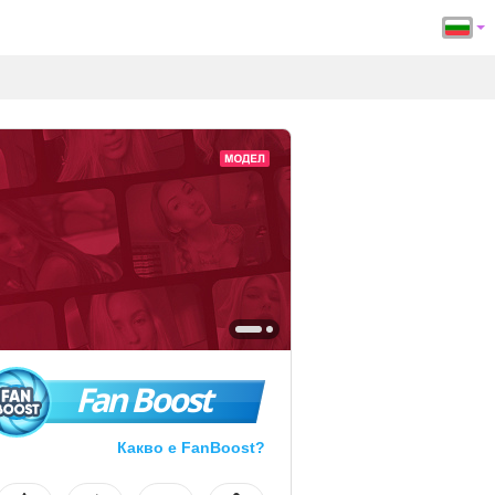
Fan Boost
Какво е FanBoost?