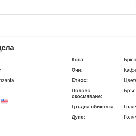
дела
Коса:
Брюн
и
Очи:
Кафя
anzania
Етнос:
Цвет
Полово
Бръс
окосмяване:
Гръдна обиколка:
Голя
Дупе:
Голя