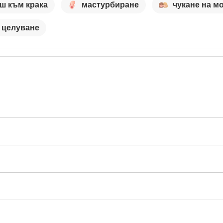
ш към крака
мастурбиране
чукане на м
целуване