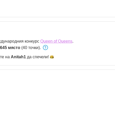
ждународния конкурс
Queen of Queens
.
645 място
(40 точки).
ете на
Anitah1
да
спечели!