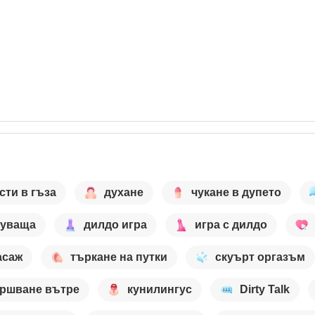
сти в гъза
духане
чукане в дупето
цуваща
дилдо игра
игра с дилдо
асаж
търкане на путки
скуърт оргазъм
ршване вътре
кунилингус
Dirty Talk