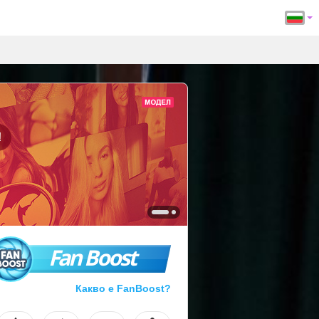
!
Fan Boost
Какво е FanBoost?