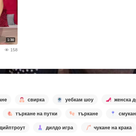
1:30
158
ане
свирка
уебкам шоу
женска 
търкане на путки
търкане
смукан
дийптроут
дилдо игра
чукане на крака