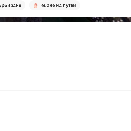
урбиране
ебане на путки