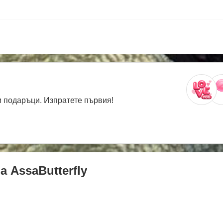
 подаръци. Изпратете първия!
на
AssaButterfly