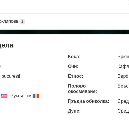
ОКЛИПОВЕ
1
дела
Коса:
Брюн
и
Очи:
Кафя
 bucuresti
Етнос:
Евро
Полово
Бръс
окосмяване:
Румънски
Гръдна обиколка:
Сред
Дупе:
Сред