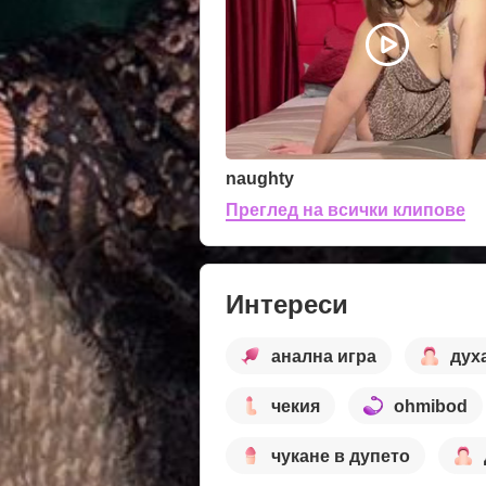
naughty
Преглед на всички клипове
Интереси
анална игра
дух
чекия
ohmibod
чукане в дупето