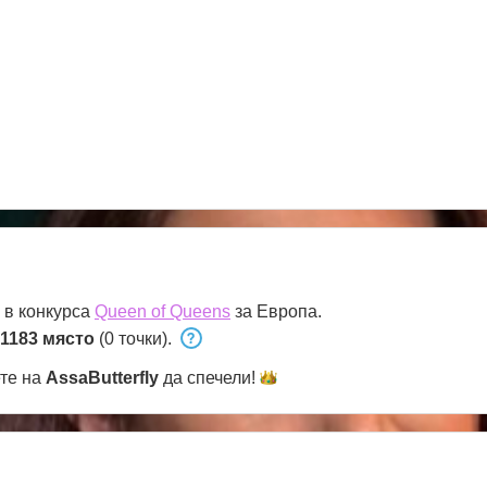
 в конкурса
Queen of Queens
за Европа.
1183 място
(0 точки).
ете на
AssaButterfly
да
спечели!