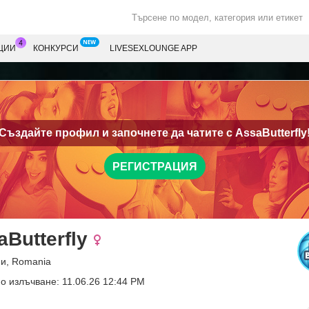
ЦИИ
КОНКУРСИ
LIVESEXLOUNGE APP
Създайте профил и започнете да чатите с
AssaButterfly
РЕГИСТРАЦИЯ
aButterfly
ни, Romania
о излъчване: 11.06.26 12:44 PM