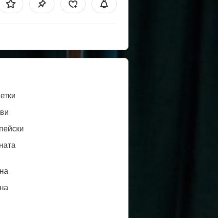
етки
ви
пейски
ната
нa
нa