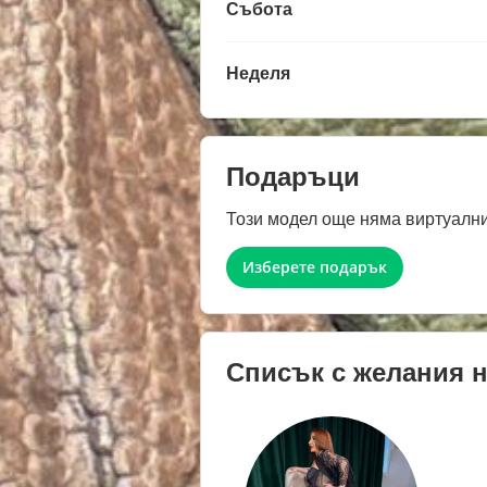
Събота
Неделя
Подаръци
Този модел още няма виртуални
Изберете подарък
Списък с желания 