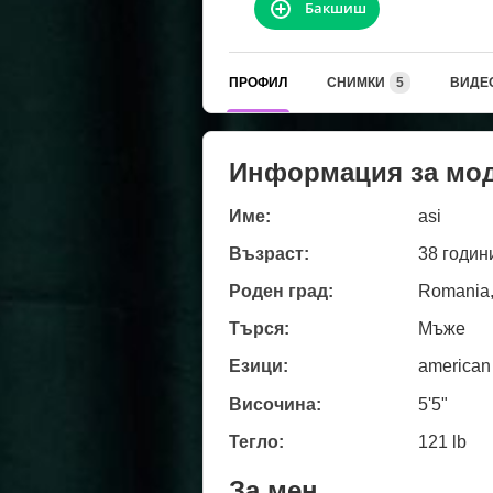
Бакшиш
ПРОФИЛ
СНИМКИ
5
ВИДЕ
Информация за мо
Име:
asi
Възраст:
38 годин
Роден град:
Romania,
Търся:
Мъже
Езици:
american
Височина:
5'5"
Тегло:
121 lb
За мен