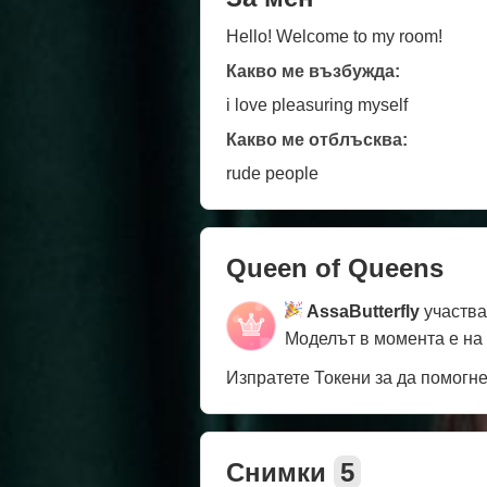
Hello! Welcome to my room!
Какво ме възбужда:
i love pleasuring myself
Какво ме отблъсква:
rude people
Queen of Queens
AssaButterfly
участва
Моделът в момента е на
Изпратете Токени за да помогн
Снимки
5