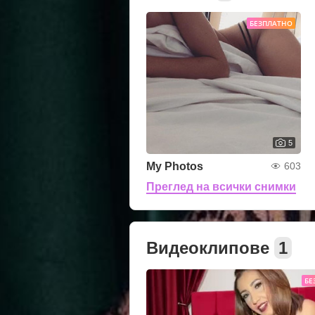
БЕЗПЛАТНО
5
My Photos
603
Преглед на всички снимки
Видеоклипове
1
БЕ