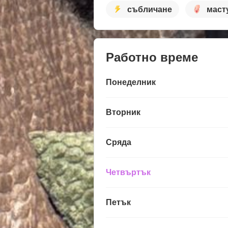
събличане
маст
Работно време
Понеделник
Вторник
Сряда
Четвъртък
Петък