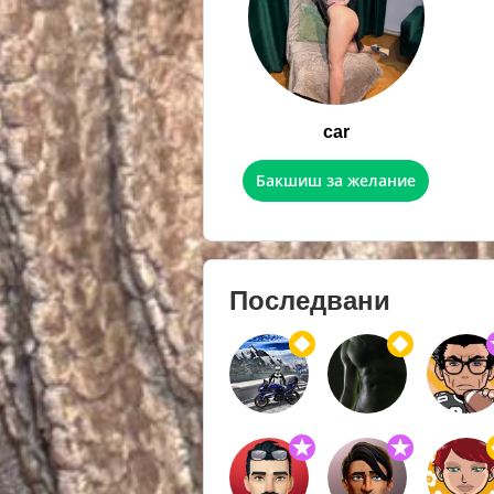
car
Бакшиш за желание
Последвани