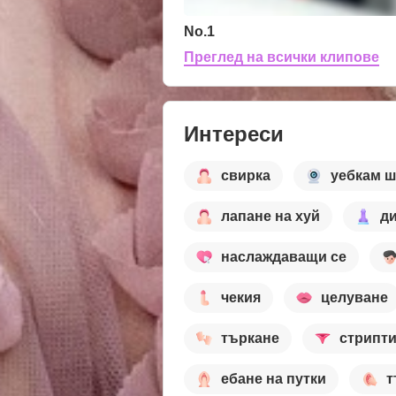
No.1
Преглед на всички клипове
Интереси
свирка
уебкам 
лапане на хуй
ди
наслаждаващи се
чекия
целуване
търкане
стрипт
ебане на путки
т