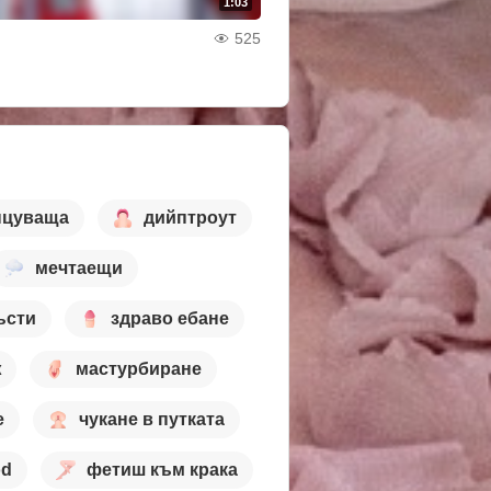
1:03
525
нцуваща
дийптроут
мечтаещи
ъсти
здраво ебане
ж
мастурбиране
е
чукане в путката
od
фетиш към крака