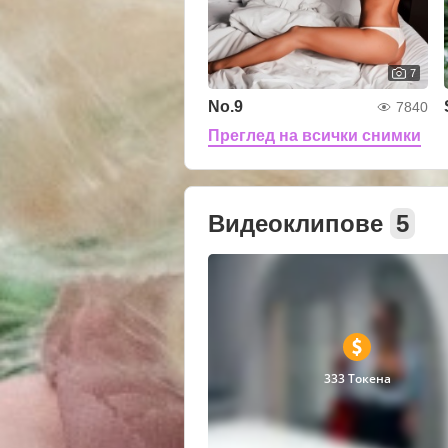
7
No.9
7840
Преглед на всички снимки
Видеоклипове
5
333 Токена