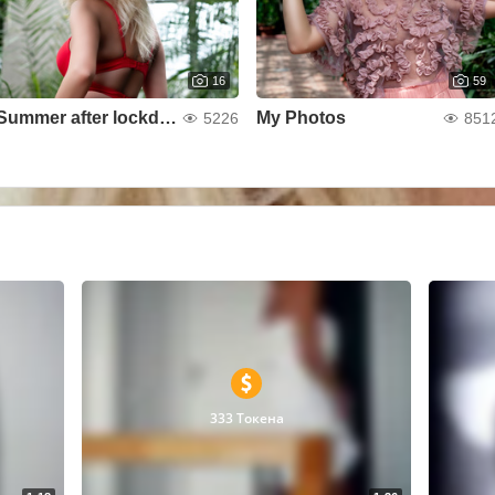
16
59
Summer after lockdown :)
My Photos
5226
851
333 Токена