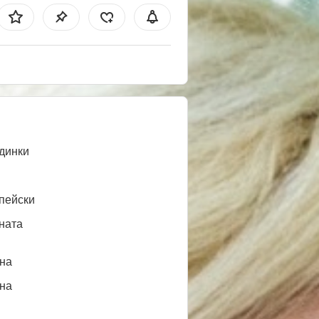
динки
пейски
ната
нa
нa