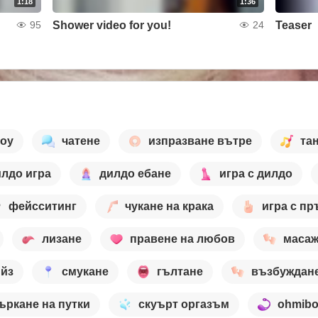
1:18
1:36
Shower video for you!
Teaser
95
24
шоу
чатене
изпразване вътре
та
лдо игра
дилдо ебане
игра с дилдо
фейсситинг
чукане на крака
игра с пр
лизане
правене на любов
маса
ийз
смукане
гълтане
възбуждан
ъркане на путки
скуърт оргазъм
ohmib