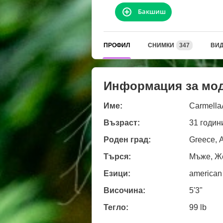
Бакшиш
ПРОФИЛ
СНИМКИ
347
ВИ
Информация за мо
Име:
Carmella
Възраст:
31 годин
Роден град:
Greece, 
Търся:
Мъже, Ж
Езици:
american
Височина:
5'3"
Тегло:
99 lb