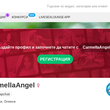
ЦИИ
КОНКУРСИ
LIVESEXLOUNGE APP
здайте профил и започнете да чатите с
CarmellaAngel
РЕГИСТРАЦИЯ
mellaAngel
apchat
ни, Greece