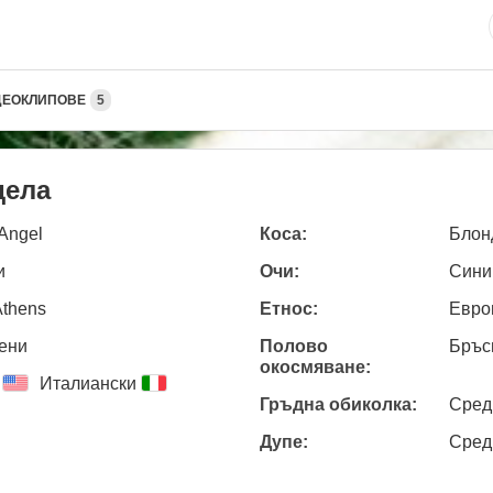
ДЕОКЛИПОВЕ
5
дела
Angel
Коса:
Блон
и
Очи:
Сини
Athens
Етнос:
Евро
ени
Полово
Бръс
окосмяване:
Италиански
Гръдна обиколка:
Сред
Дупе:
Сред