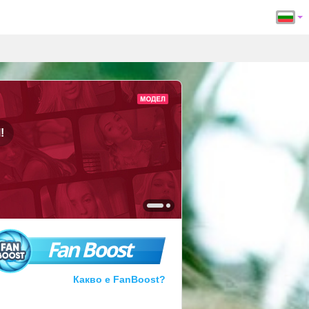
!
Fan Boost
Какво е FanBoost?