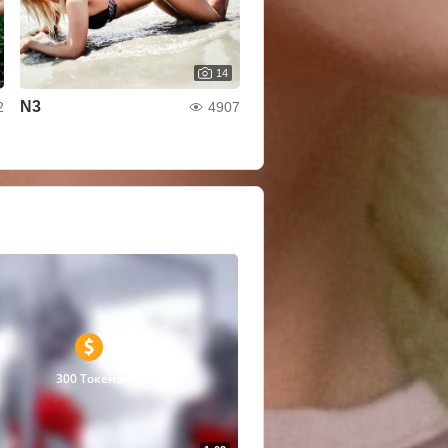
14
N3
2
4907
300 Токена