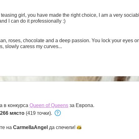
right choice, I am a very sociable person and I like to involve in
nd I can do it professionally :)
n, roses, chocolate and a deep passion. You lock your eyes on m
s, slowly caress my curves...
а в конкурса
Queen of Queens
за Европа.
266 място
(419 точки).
ете на
CarmellaAngel
да
спечели!