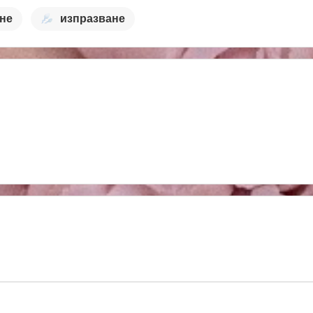
не
изпразване