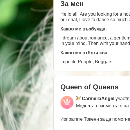
За мен
Hello all! Are you looking for a hot teasing girl, you have made the 
our chat, I love to dance so much a
Какво ме възбужда:
I dream about romance, a gentlema
in your mind. Then with your hand
Какво ме отблъсква:
Impolite People, Beggars
Queen of Queens
CarmellaAngel
участв
Моделът в момента е на
Изпратете Токени за да помогн