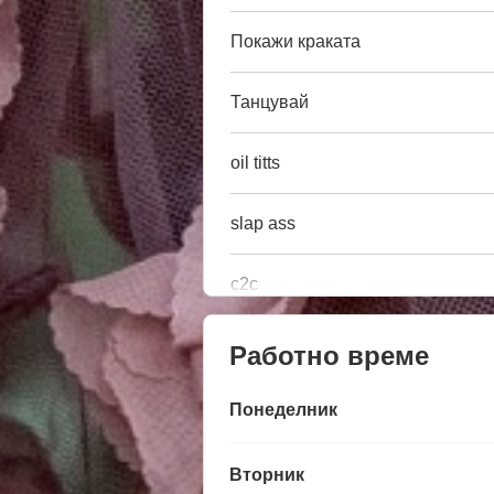
Покажи краката
Танцувай
oil titts
slap ass
c2c
Работно време
Понеделник
Вторник