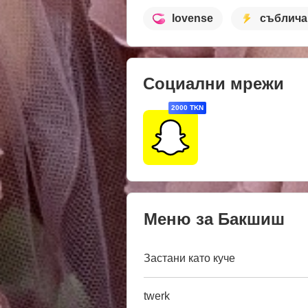
lovense
съблича
Социални мрежи
2000 TKN
Меню за Бакшиш
Застани като куче
twerk