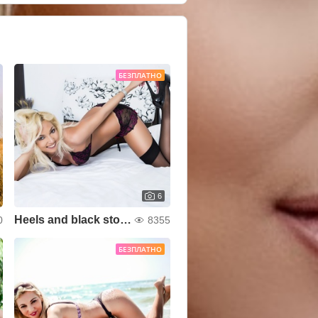
БЕЗПЛАТНО
6
Heels and black stockings
0
8355
БЕЗПЛАТНО