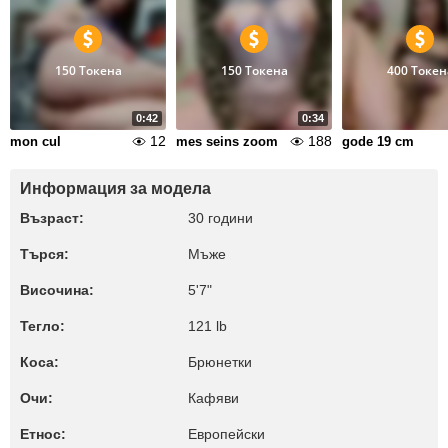
150 Токена
150 Токена
400 Токен
0:42
0:34
12
188
mon cul
mes seins zoom
gode 19 cm
Информация за модела
Възраст:
30 години
Търся:
Мъже
Височина:
5'7"
Тегло:
121 lb
Коса:
Брюнетки
Очи:
Кафяви
Етнос:
Европейски