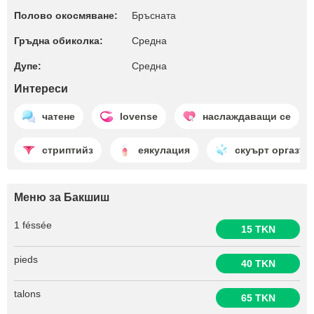
Полово окосмяване:
Бръсната
Гръдна обиколка:
Среднa
Дупе:
Среднa
Интереси
чатене
lovense
наслаждаващи се
стриптийз
еякулация
скуърт оргазъм
Меню за Бакшиш
1 féssée
15 TKN
pieds
40 TKN
talons
65 TKN