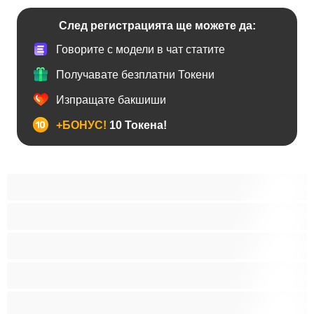
След регистрацията ще можете да:
Говорите с модели в чат статите
Получавате безплатни Токени
Изпращате бакшиши
+БОНУС!
10 Токена!
BDSM
Азиатки
Анален
Арабки
Бабички