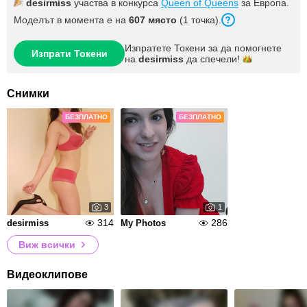
desirmiss
участва в конкурса
Queen of Queens
за Европа.
Моделът в момента е на
607 място
(1 точка).
Изпратете Токени за да помогнете
Изпрати Токени
на
desirmiss
да
спечели!
Снимки
БЕЗПЛАТНО
БЕЗПЛАТНО
3
1
314
286
desirmiss
My Photos
Виж всички
Видеоклипове