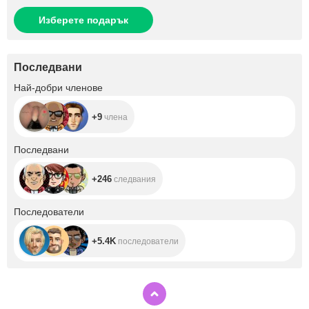
Изберете подарък
Последвани
+9
Най-добри членове
+9
члена
+246
Последвани
+246
следвания
+5.4K
Последователи
+5.4K
последователи