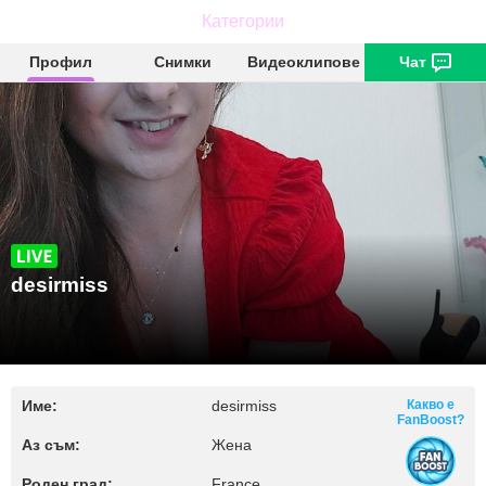
Категории
desirmiss
Профил
Снимки
Видеоклипове
Чат
desirmiss
Име:
desirmiss
Какво е
FanBoost?
Аз съм:
Жена
Роден град:
France