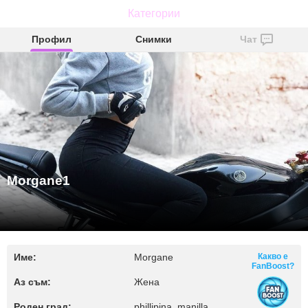
Категории
Morgane1
Профил
Снимки
Чат
Morgane1
Име:
Morgane
Какво е
FanBoost?
Аз съм:
Жена
Роден град:
phillipina, manilla