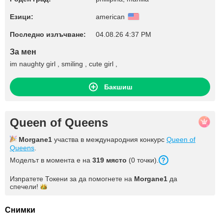
Езици:
american
Последно излъчване:
04.08.26 4:37 PM
За мен
im naughty girl , smiling , cute girl ,
Бакшиш
Queen of Queens
Morgane1
участва в международния конкурс
Queen of
Queens
.
Моделът в момента е на
319 място
(0 точки).
Изпратете Токени за да помогнете на
Morgane1
да
спечели!
Снимки