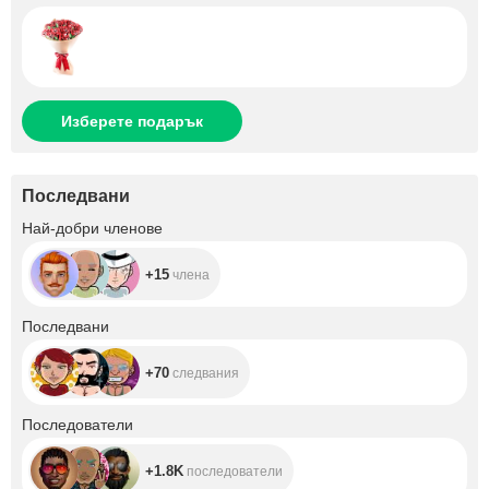
Изберете подарък
Последвани
+15
Най-добри членове
+15
члена
+70
Последвани
+70
следвания
+1.8K
Последователи
+1.8K
последователи