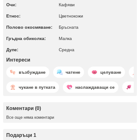
Очи:
Кафяви
Етнос:
Цветнокожи
Полово окосмяване:
Бръсната
Гръдна обиколка:
Малкa
Дупе:
Среднa
Интереси
възбуждане
чатене
целуване
чукане в путката
наслаждаващи се
ан
Коментари (0)
Все още няма коментари
Подаръци 1