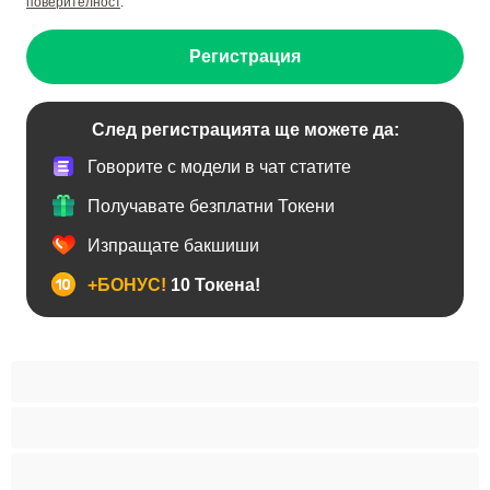
поверителност
.
Регистрация
След регистрацията ще можете да:
Говорите с модели в чат статите
Получавате безплатни Токени
Изпращате бакшиши
+БОНУС!
10 Токена!
BDSM
Азиатки
Анален