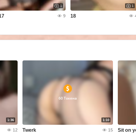
1
1
17
18
9
60 Токена
1:36
1:10
Twerk
Sit on y
12
15