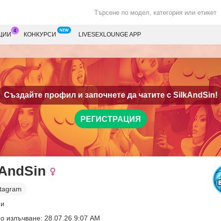
ЦИИ
КОНКУРСИ
LIVESEXLOUNGE APP
Създайте профил и започнете да чатите с
SilkAndSin!
РЕГИСТРАЦИЯ
kAndSin
stagram
ни
о излъчване: 28.07.26 9:07 AM