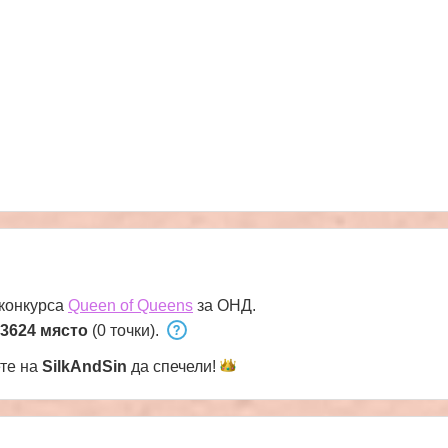
 конкурса
Queen of Queens
за ОНД.
3624 място
(0 точки).
ете на
SilkAndSin
да
спечели!