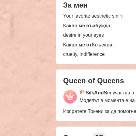
За мен
Your favorite aesthetic sin ✨
Какво ме възбужда:
desire in your eyes
Какво ме отблъсква:
cruelty, indifference
Queen of Queens
SilkAndSin
участва в
Моделът в момента е на
Изпратете Токени за да помогн