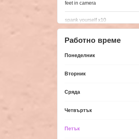
feet in camera
spank yourself x10
Работно време
Понеделник
Вторник
Сряда
Четвъртък
Петък