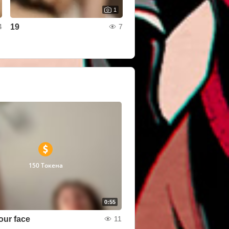
1
19
4
7
150 Токена
0:55
our face
11