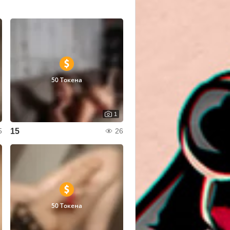
50 Токена
1
15
5
26
50 Токена