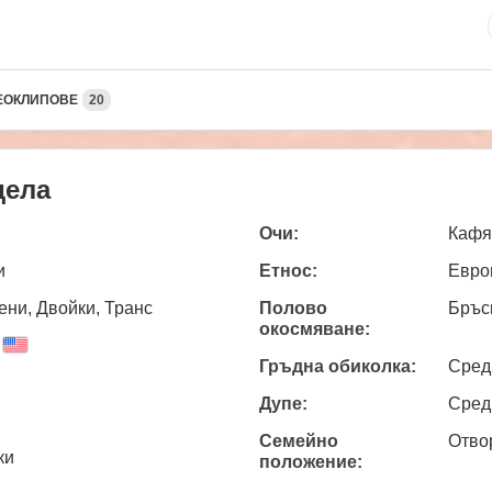
ЕОКЛИПОВЕ
20
дела
Очи:
Кафя
и
Етнос:
Евро
ни, Двойки, Транс
Полово
Бръс
окосмяване:
Гръдна обиколка:
Сред
Дупе:
Сред
Семейно
Отво
ки
положение: