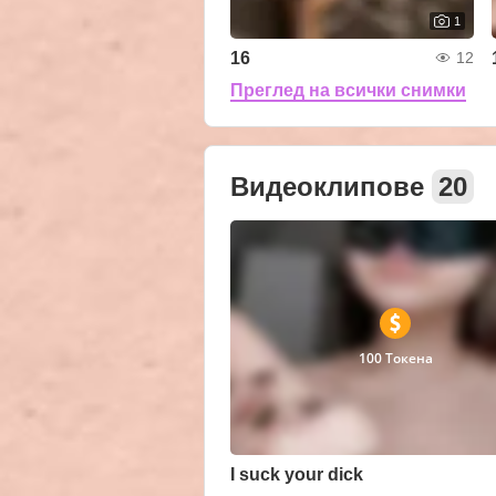
1
16
12
Преглед на всички снимки
Видеоклипове
20
100 Токена
I suck your dick