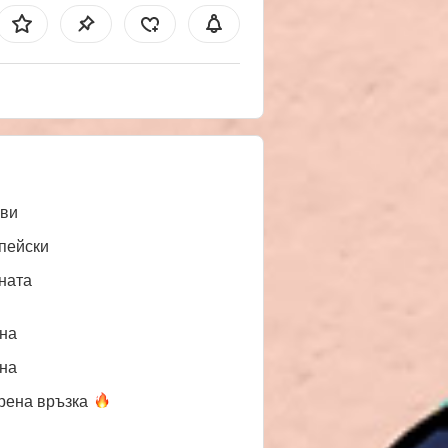
ви
пейски
ната
нa
нa
рена
връзка