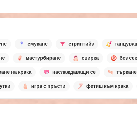
ене
смукане
стриптийз
танцува
не
мастурбиране
свирка
без се
кане на крака
наслаждаващи се
търкане
утки
игра с пръсти
фетиш към крака