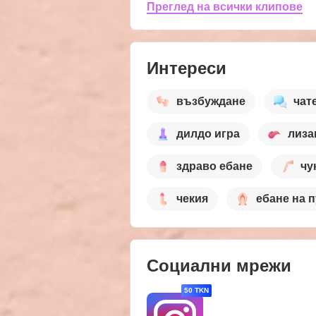
Преглед на всички клипове
Интереси
възбуждане
чат
дилдо игра
лиза
здраво ебане
чу
чекия
ебане на п
Социални мрежи
50 TKN