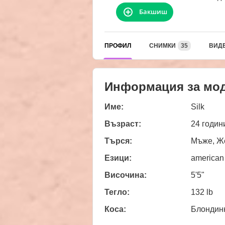
Бакшиш
ПРОФИЛ
СНИМКИ
35
ВИД
Информация за мо
Име:
Silk
Възраст:
24 годин
Търся:
Мъже, Же
Езици:
american
Височина:
5'5"
Тегло:
132 lb
Коса:
Блондин