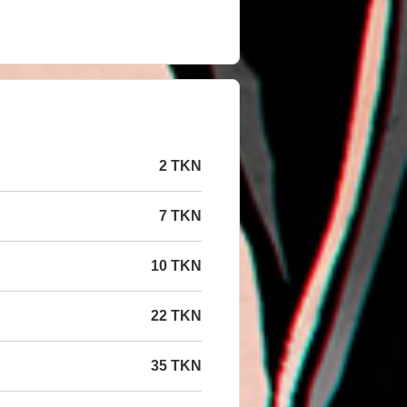
2 TKN
7 TKN
10 TKN
22 TKN
35 TKN