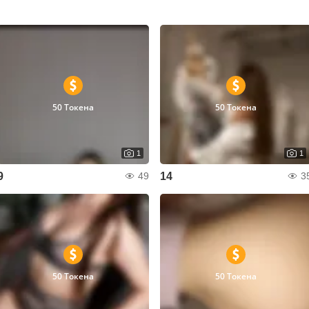
50 Токена
50 Токена
1
1
9
14
49
3
50 Токена
50 Токена