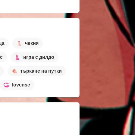
ща
чекия
кс
игра с дилдо
търкане на путки
lovense