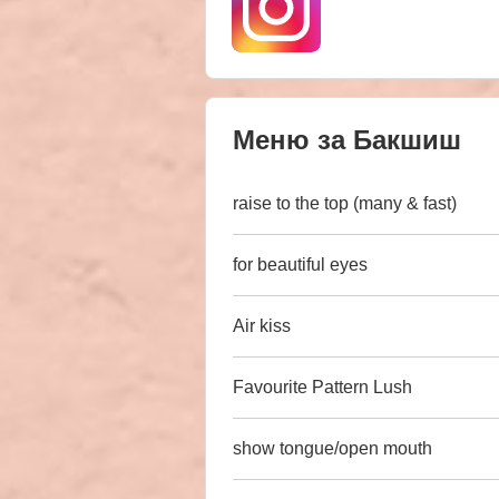
Меню за Бакшиш
raise to the top (many & fast)
for beautiful eyes
Air kiss
Favourite Pattern Lush
show tongue/open mouth