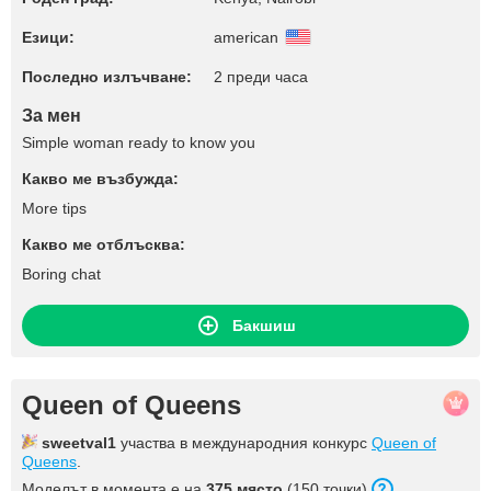
Езици:
american
Последно излъчване:
2 преди часа
За мен
Simple woman ready to know you
Какво ме възбужда:
More tips
Какво ме отблъсква:
Boring chat
Бакшиш
Queen of Queens
sweetval1
участва в международния конкурс
Queen of
Queens
.
Моделът в момента е на
375 място
(150 точки).