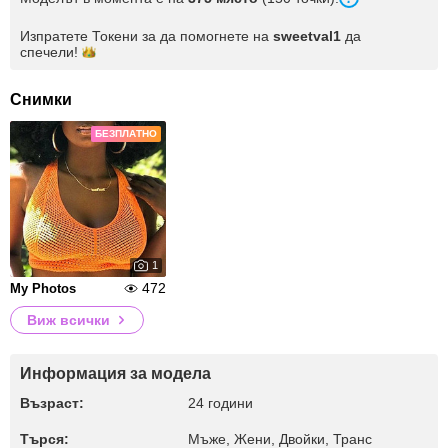
Изпратете Токени за да помогнете на
sweetval1
да
спечели!
Снимки
БЕЗПЛАТНО
1
472
My Photos
Виж всички
Информация за модела
Възраст:
24 години
Търся:
Мъже, Жени, Двойки, Транс