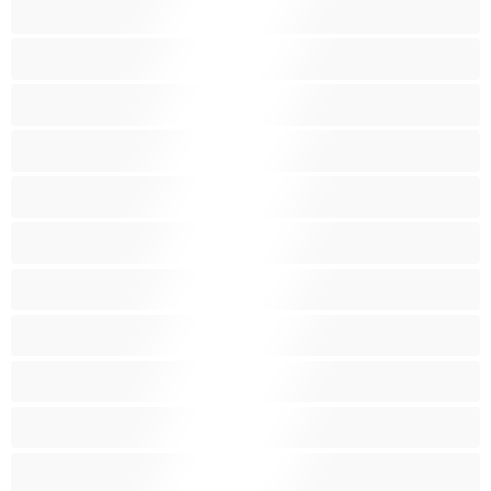
Големи гърди
Големи гърди
Голям задник
Групов секс
Домакини
Женска еякулация
Закръглени
Играчки
Индийки
Колежанки
Космати