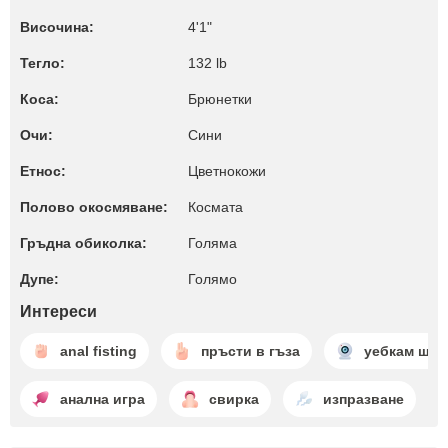
Височина:
4'1"
Тегло:
132 lb
Коса:
Брюнетки
Очи:
Сини
Етнос:
Цветнокожи
Полово окосмяване:
Космата
Гръдна обиколка:
Голяма
Дупе:
Голямо
Интереси
anal fisting
пръсти в гъза
уебкам шоу
анална игра
свирка
изпразване