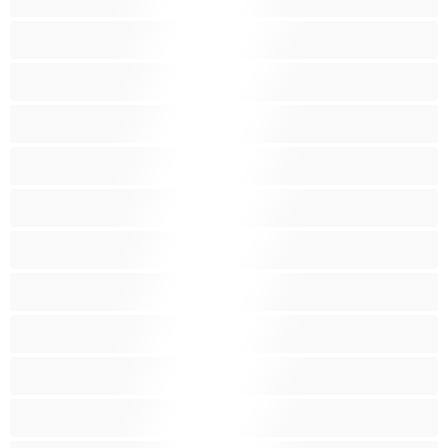
Азиатки
Анален
Арабки
Бабички
Бели Момичета
Блондинки
Бременни
Бръснати
Брюнетки
Възрастни