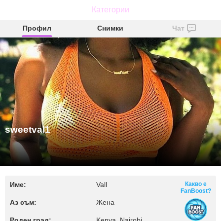
Категории
sweetval1
Профил
Снимки
Чат
sweetval1
Име:
Vall
Какво е
FanBoost?
Аз съм:
Жена
Роден град:
Kenya, Nairobi