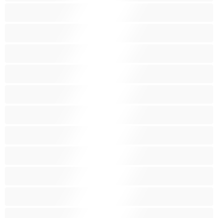
Красиви дебелани
Латиноамериканки
Лесбийки
Малки гърди
Мацки
Миньонки
Мускулести
Най-добри за личен чат
Порно звезди
Пушещи жени
Средни гърди