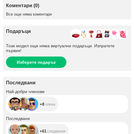
Коментари (0)
Все още няма коментари
Подаръци
Този модел още няма виртуални подаръци. Изпратете
първия!
Изберете подарък
Последвани
+8
Най-добри членове
+8
члена
+61
Последвани
+61
следвания