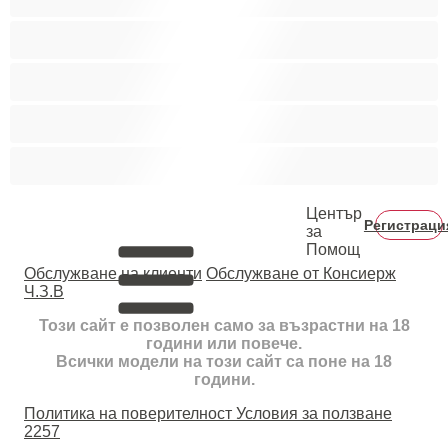
Тийнейджъри 18+
Фетиш
Цветнокожи
Червенокоси
Център
Регистраци
за
Помощ
Oбслужване на клиенти
Обслужване от Консиерж
Ч.З.В
Този сайт е позволен само за възрастни на 18
години или повече.
Всички модели на този сайт са поне на 18
години.
Политика на поверителност
Условия за ползване
2257