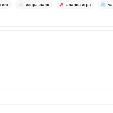
тинг
изпразване
анална игра
ча