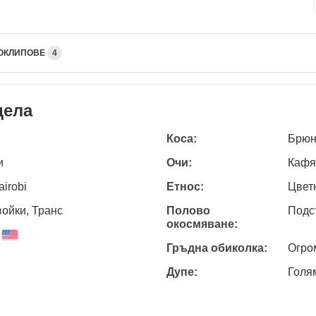
ОКЛИПОВЕ
4
дела
Коса:
Брюн
и
Очи:
Кафя
airobi
Етнос:
Цвет
ойки, Транс
Полово
Подс
окосмяване:
Гръдна обиколка:
Огро
Дупе:
Голя