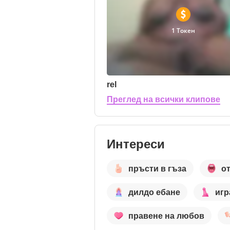
1 Токен
rel
Преглед на всички клипове
Интереси
пръсти в гъза
от
дилдо ебане
игр
правене на любов