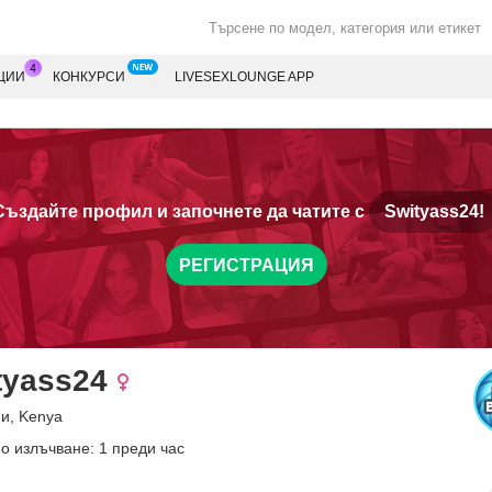
ЦИИ
КОНКУРСИ
LIVESEXLOUNGE APP
Създайте профил и започнете да чатите с
Swityass24!
РЕГИСТРАЦИЯ
tyass24
ни, Kenya
о излъчване: 1 преди час