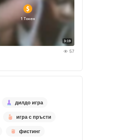
1 Токен
3:19
57
дилдо игра
игра с пръсти
фистинг