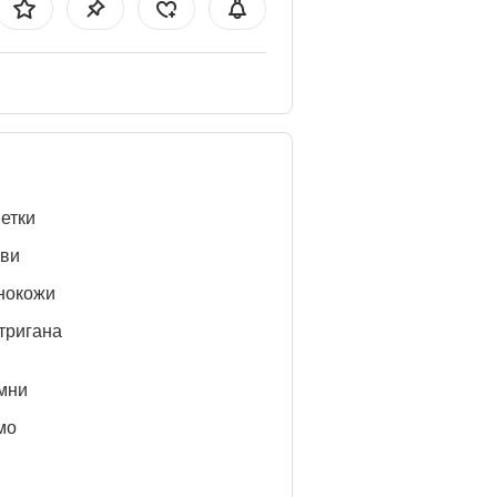
етки
ви
нокожи
тригана
мни
мо