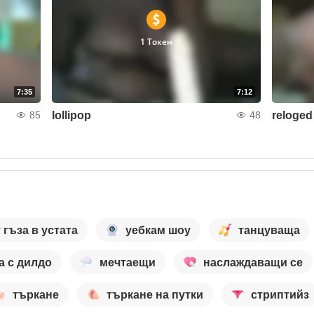
1 Токен
7:35
7:12
lollipop
reloged
85
48
 гъза в устата
уебкам шоу
танцуваща
а с дилдо
мечтаещи
наслаждаващи се
търкане
търкане на путки
стриптийз