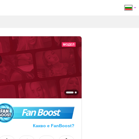
Fan Boost
Какво е FanBoost?