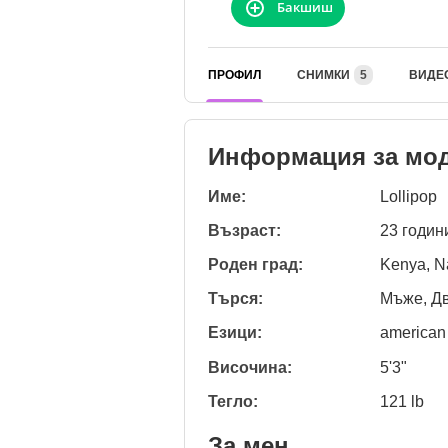
Бакшиш
ПРОФИЛ
СНИМКИ
5
ВИДЕ
Информация за мо
Име:
Lollipop
Възраст:
23 годин
Роден град:
Kenya, N
Търся:
Мъже, Дв
Езици:
american
Височина:
5'3"
Тегло:
121 lb
За мен