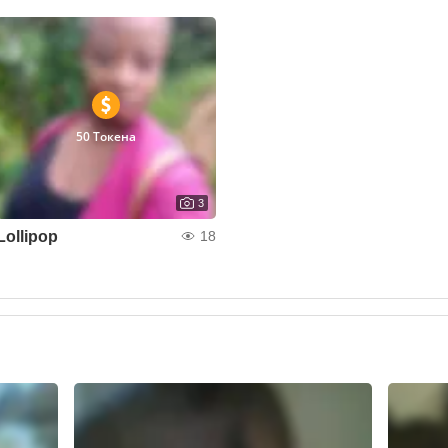
50 Токена
3
Lollipop
18