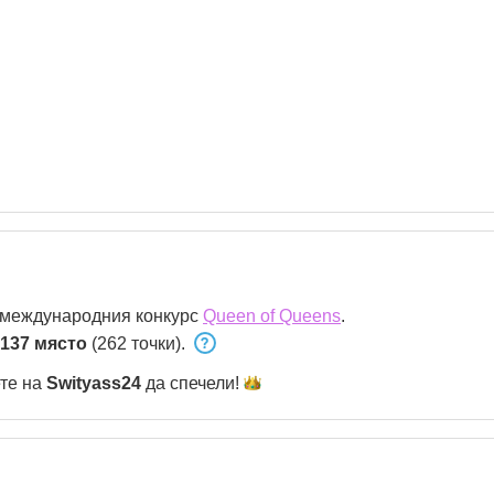
 международния конкурс
Queen of Queens
.
137 място
(262 точки).
ете на
Swityass24
да
спечели!